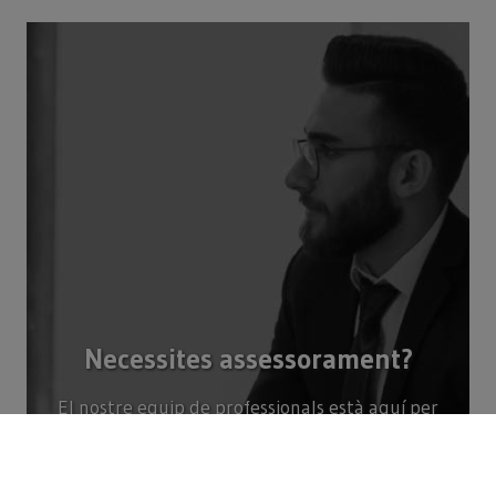
Necessites assessorament?
El nostre equip de professionals està aquí per
ajudar-te.
Consulta’ns