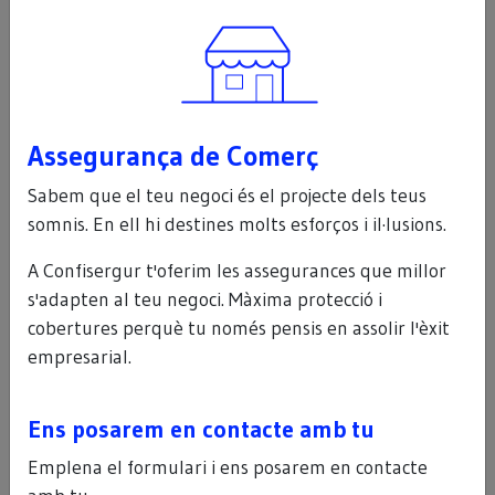
Assegurança de Comerç
Sabem que el teu negoci és el projecte dels teus
somnis. En ell hi destines molts esforços i il·lusions.
A Confisergur t'oferim les assegurances que millor
s'adapten al teu negoci. Màxima protecció i
cobertures perquè tu només pensis en assolir l'èxit
Busques algun altre tipus
empresarial.
d’assegurança?
Ens posarem en contacte amb tu
Explica’ns què necessites i et proporcionarem
una solució a mida.
Emplena el formulari i ens posarem en contacte