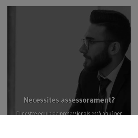
Necessites assessorament?
El nostre equip de professionals està aquí per
ajudar-te.
Consulta’ns