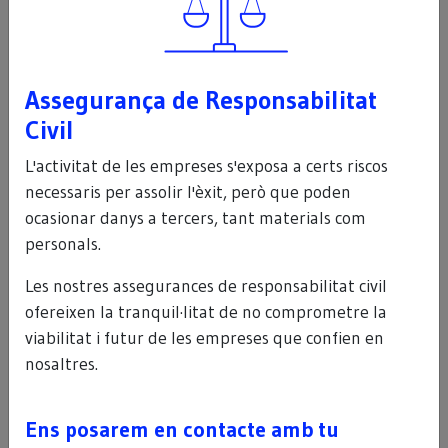
Assegurança de Responsabilitat
Civil
L'activitat de les empreses s'exposa a certs riscos
necessaris per assolir l'èxit, però que poden
ocasionar danys a tercers, tant materials com
personals.
Les nostres assegurances de responsabilitat civil
ofereixen la tranquil·litat de no comprometre la
Busques algun altre tipus
viabilitat i futur de les empreses que confien en
d’assegurança?
nosaltres.
Explica’ns què necessites i et proporcionarem
una solució a mida.
Ens posarem en contacte amb tu